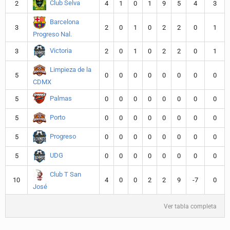
Club Selva
2
4
1
0
1
9
5
4
3
Barcelona
3
2
0
1
0
2
2
0
1
Progreso Nal.
Victoria
3
2
0
1
0
2
2
0
1
Limpieza de la
5
0
0
0
0
0
0
0
0
CDMX
Palmas
5
0
0
0
0
0
0
0
0
Porto
5
0
0
0
0
0
0
0
0
Progreso
5
0
0
0
0
0
0
0
0
UDG
5
0
0
0
0
0
0
0
0
Club T San
10
4
0
0
2
2
9
-7
0
José
Ver tabla completa