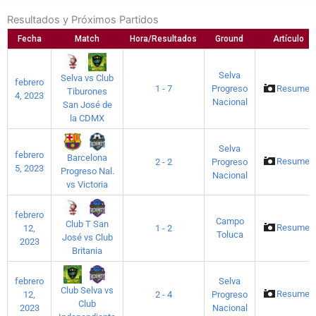
Resultados y Próximos Partidos
Fecha
Match
Hora/Resultados
Ground
Artículo
Selva
Selva vs Club
febrero
1 - 7
Progreso
Resumen
Tiburones
4, 2023
Nacional
San José de
la CDMX
Selva
febrero
Barcelona
Resumen
2 - 2
Progreso
5, 2023
Progreso Nal.
Nacional
vs Victoria
febrero
Campo
Club T San
Resumen
12,
1 - 2
Toluca
José vs Club
2023
Britania
febrero
Selva
Club Selva vs
Resumen
12,
2 - 4
Progreso
Club
2023
Nacional