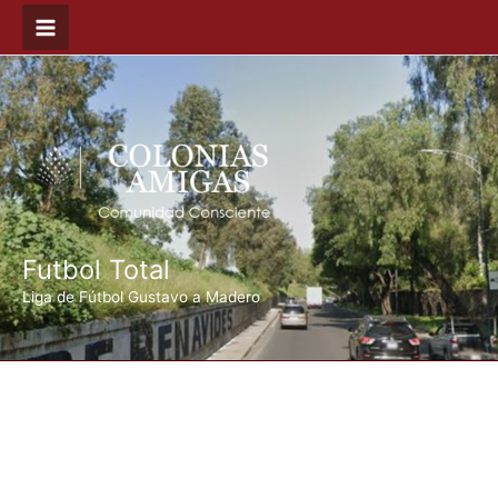
Ir
al
contenido
Futbol Total
Liga de Fútbol Gustavo a Madero