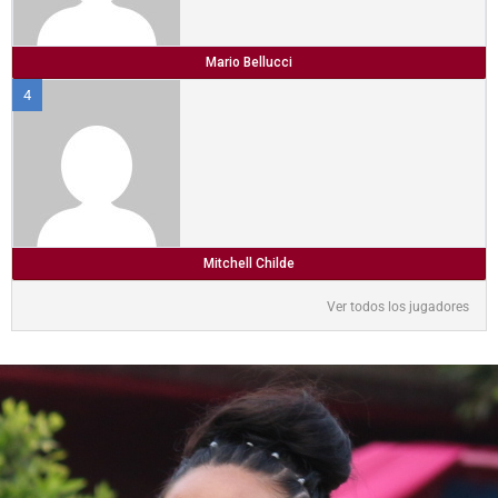
Mario Bellucci
4
Mitchell Childe
Ver todos los jugadores